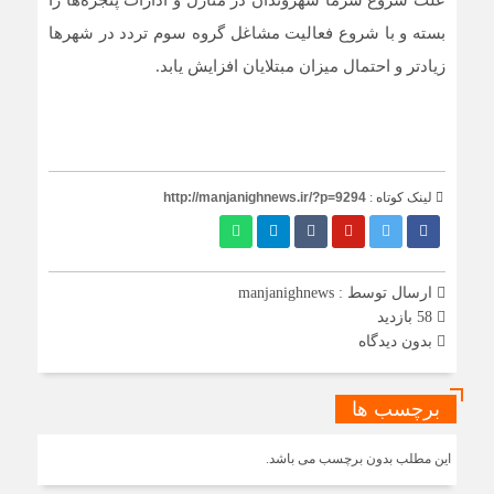
علت شروع سرما شهروندان در منازل و ادارات پنجره‌ها را
بسته و با شروع فعالیت مشاغل گروه سوم تردد در شهر‌ها
زیادتر و احتمال میزان مبتلایان افزایش یابد.
لینک کوتاه :
http://manjanighnews.ir/?p=9294
ارسال توسط :
manjanighnews
58 بازدید
بدون دیدگاه
برچسب ها
این مطلب بدون برچسب می باشد.