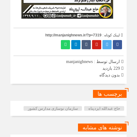
لینک کوتاه :
http://manjanighnews.ir/?p=7319
ارسال توسط :
manjanighnews
229 بازدید
بدون دیدگاه
برچسب ها
حاج عبدالله ایزدپناه
سازمان نوسازی مدارس کشور
نوشته های مشابه