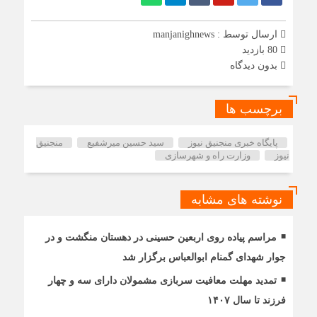
ارسال توسط :
manjanighnews
80 بازدید
بدون دیدگاه
برچسب ها
پایگاه خبری منجنیق نیوز
سید حسین میرشفیع
منجنیق
نیوز
وزارت راه و شهرسازی
نوشته های مشابه
مراسم پیاده روی اربعین حسینی در دهستان منگشت و در
جوار شهدای گمنام ابوالعباس برگزار شد
تمدید مهلت معافیت سربازی مشمولان دارای سه و چهار
فرزند تا سال ۱۴۰۷